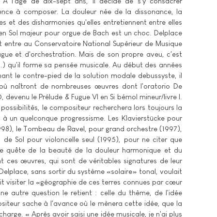
. A l'âge de dix-sept ans, il décide de s'y consacrer
mence à composer. La douleur née de la dissonance, la
s et des disharmonies qu'elles entretiennent entre elles
e en Sol majeur pour orgue de Bach est un choc. Delplace
 et entre au Conservatoire National Supérieur de Musique
fugue et d'orchestration. Mais de son propre aveu, c'est
..) qu'il forme sa pensée musicale. Au début des années
nt le contre-pied de la solution modale debussyste, il
'où naîtront de nombreuses œuvres dont l'oratorio De
0, devenu le Prélude & Fugue VI en Si bémol mineur/livre I.
possibi1ités, le compositeur recherchera lors toujours la
er à un quelconque progressisme. Les Klavierstücke pour
998), le Tombeau de Ravel, pour grand orchestre (1997),
de Sol pour violoncelle seul (1995), pour ne citer que
 quête de la beauté de la douleur harmonique et du
nt ces œuvres, qui sont de véritables signatures de leur
 Delplace, sans sortir du système «solaire» tonal, voulait
ait visiter la «géographie de ces terres connues par cœur
e autre question le retient : celle du thème, de l'idée
ositeur sache à l'avance où le mènera cette idée, que la
rge. « Après avoir saisi une idée musicale, je n'ai plus