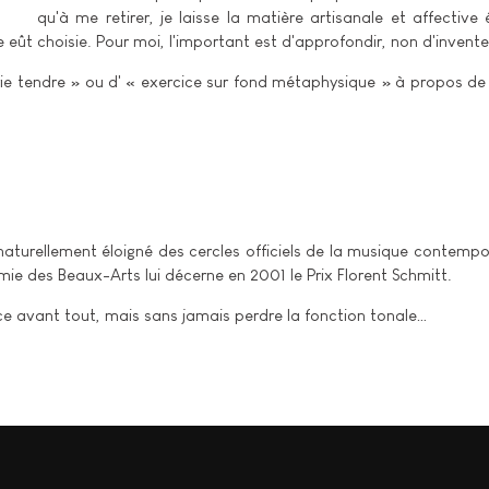
qu'à me retirer, je laisse la matière artisanale et affecti
de eût choisie. Pour moi, l'important est d'approfondir, non d'inven
e tendre » ou d' « exercice sur fond métaphysique » à propos de B
naturellement éloigné des cercles officiels de la musique contempor
mie des Beaux-Arts lui décerne en 2001 le Prix Florent Schmitt.
nce avant tout, mais sans jamais perdre la fonction tonale…