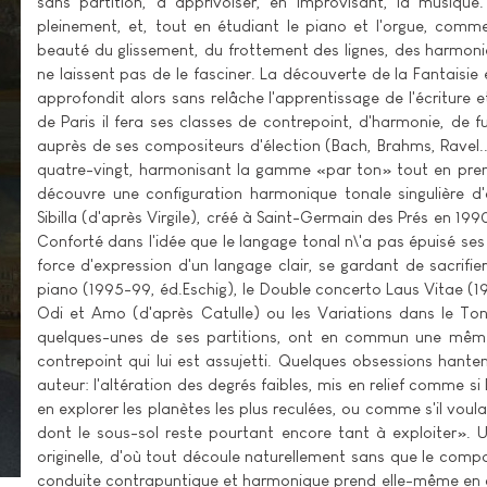
sans partition, à apprivoiser, en improvisant, la musique
pleinement, et, tout en étudiant le piano et l'orgue, com
beauté du glissement, du frottement des lignes, des harmonie
ne laissent pas de le fasciner. La découverte de la Fantaisi
approfondit alors sans relâche l'apprentissage de l'écriture
de Paris il fera ses classes de contrepoint, d'harmonie, de 
auprès de ses compositeurs d'élection (Bach, Brahms, Ravel.
quatre-vingt, harmonisant la gamme «par ton» tout en prena
découvre une configuration harmonique tonale singulière d
Sibilla (d'après Virgile), créé à Saint-Germain des Prés en 199
Conforté dans l'idée que le langage tonal n\'a pas épuisé ses 
force d'expression d'un langage clair, se gardant de sacrifi
piano (1995-99, éd.Eschig), le Double concerto Laus Vitae (1
Odi et Amo (d'après Catulle) ou les Variations dans le Ton 
quelques-unes de ses partitions, ont en commun une même
contrepoint qui lui est assujetti. Quelques obsessions hante
auteur: l'altération des degrés faibles, mis en relief comme si
en explorer les planètes les plus reculées, ou comme s'il voul
dont le sous-sol reste pourtant encore tant à exploiter». Un
originelle, d'où tout découle naturellement sans que le comp
conduite contrapuntique et harmonique prend elle-même en cha