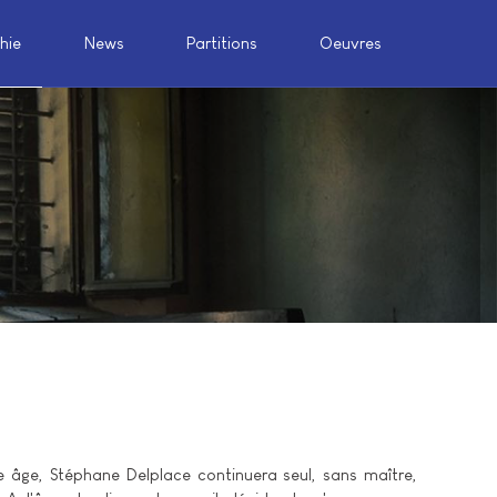
hie
News
Partitions
Oeuvres
 âge, Stéphane Delplace continuera seul, sans maître,