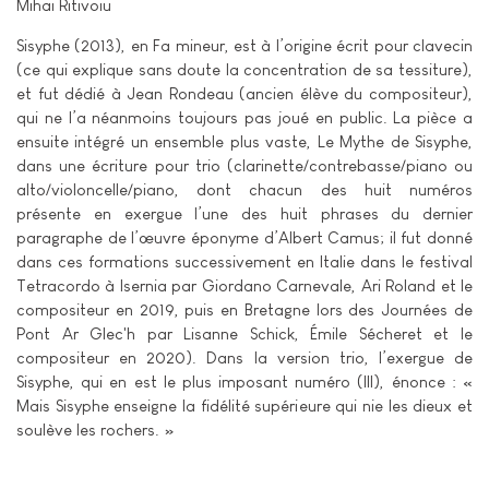
Mihai Ritivoiu
Sisyphe (2013), en Fa mineur, est à l’origine écrit pour clavecin
(ce qui explique sans doute la concentration de sa tessiture),
et fut dédié à Jean Rondeau (ancien élève du compositeur),
qui ne l’a néanmoins toujours pas joué en public. La pièce a
ensuite intégré un ensemble plus vaste, Le Mythe de Sisyphe,
dans une écriture pour trio (clarinette/contrebasse/piano ou
alto/violoncelle/piano, dont chacun des huit numéros
présente en exergue l’une des huit phrases du dernier
paragraphe de l’œuvre éponyme d’Albert Camus; il fut donné
dans ces formations successivement en Italie dans le festival
Tetracordo à Isernia par Giordano Carnevale, Ari Roland et le
compositeur en 2019, puis en Bretagne lors des Journées de
Pont Ar Glec'h par Lisanne Schick, Émile Sécheret et le
compositeur en 2020). Dans la version trio, l’exergue de
Sisyphe, qui en est le plus imposant numéro (III), énonce : «
Mais Sisyphe enseigne la fidélité supérieure qui nie les dieux et
soulève les rochers. »