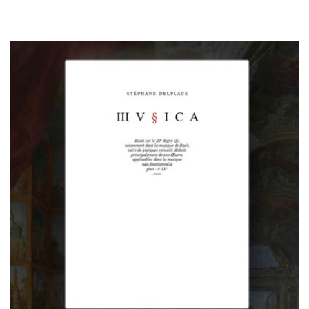
M U S I C A / III V § I C A